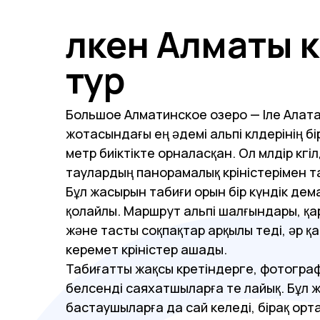
Үлкен Алматы к
тур
Большое Алматинское озеро — Іле Алата
жотасындағы ең әдемі альпі көлдерінің б
метр биіктікте орналасқан. Ол мөлдір көг
таулардың панорамалық көріністерімен 
Бұл жасырын табиғи орын бір күндік дема
қолайлы. Маршрут альпі шалғындары, қ
және тасты соқпақтар арқылы өтеді, әр 
керемет көріністер ашады.
Табиғатты жақсы көретіндерге, фотогра
белсенді саяхатшыларға өте лайық. Бұл
бастаушыларға да сай келеді, бірақ ор