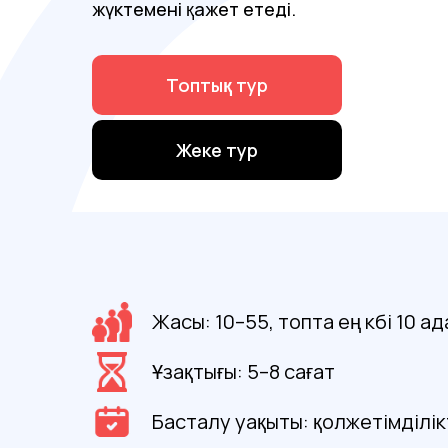
жүктемені қажет етеді.
Топтық тур
Жеке тур
Жасы: 10–55, топта ең көбі 10 а
Ұзақтығы: 5–8 сағат
Басталу уақыты: қолжетімділікт