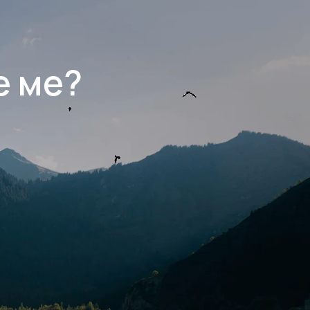
е ме?