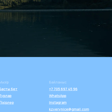
Мәзір
Байланыс
Басты бет
+7 705 697 45 96
Турлар
WhatsApp
Пікірлер
Instagram
kzverynice@gmail.com