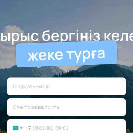
ырыс бергіңіз кел
жеке турға
+7