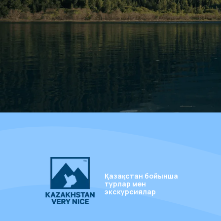
Қазақстан бойынша
турлар мен
экскурсиялар