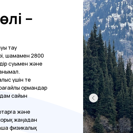
өлі –
уы тау
ірі, шамамен 2800
ілдір суымен және
танымал.
лыс үшін өте
арағайлы ормандар
қадам сайын
фтарға және
 жорық жаңадан
таша физикалық