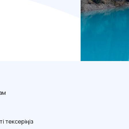
дам
і тексеріңіз